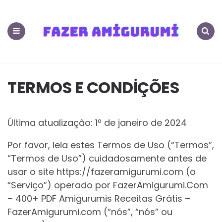
400+
PDF
Menu
Search
Amigurumis
Receitas
TERMOS E CONDİÇÕES
Grátis
Última atualização: 1º de janeiro de 2024
FazerAmigurumi.
Por favor, leia estes Termos de Uso (“Termos”,
m
“Termos de Uso”) cuidadosamente antes de
usar o site https://fazeramigurumi.com (o
“Serviço”) operado por FazerAmigurumi.Com
– 400+ PDF Amigurumis Receitas Grátis –
FazerAmigurumi.com (“nós”, “nós” ou