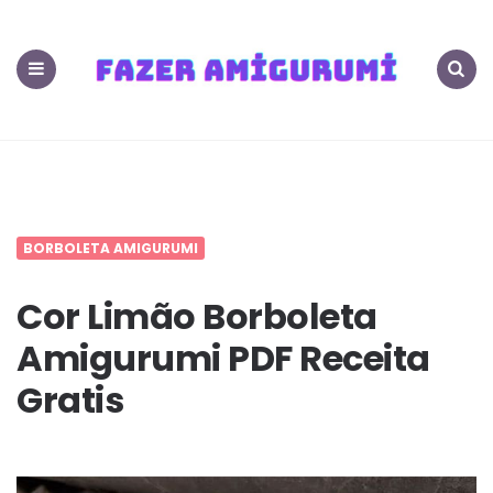
400+
PDF
Menu
Search
Amigurumis
Receitas
Grátis
BORBOLETA AMIGURUMI
FazerAmigurumi.
Cor Limão Borboleta
Amigurumi PDF Receita
m
Gratis