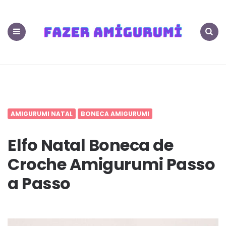
400+
PDF
Menu
Search
Amigurumis
Receitas
Grátis
AMIGURUMI NATAL
BONECA AMIGURUMI
FazerAmigurumi.
Elfo Natal Boneca de
Croche Amigurumi Passo
m
a Passo