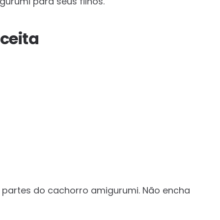
gurumi para seus filhos.
ceita
partes do cachorro amigurumi. Não encha