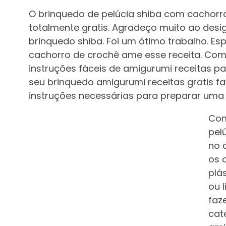
O brinquedo de pelúcia shiba com cachorro
totalmente gratis. Agradeço muito ao desi
brinquedo shiba. Foi um ótimo trabalho. E
cachorro de crochê ame esse receita. Com
instruções fáceis de amigurumi receitas pa
seu brinquedo amigurumi receitas gratis f
instruções necessárias para preparar uma 
Com
pel
no 
os 
plá
ou 
faz
cat