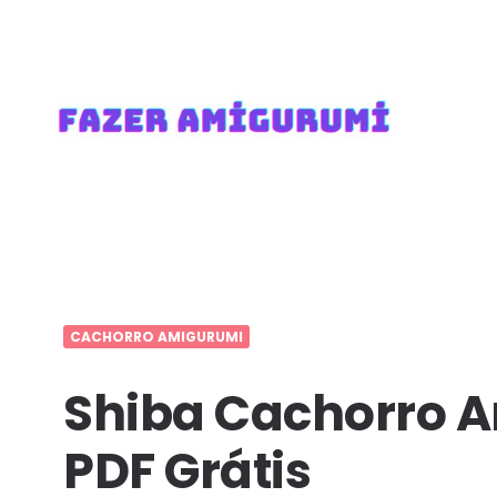
400+
PDF
Amigurumis
Receitas
Grátis
FazerAmigurumi.c
CACHORRO AMIGURUMI
m
Shiba Cachorro 
PDF Grátis