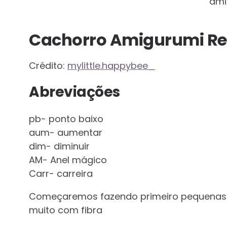
ami
Cachorro Amigurumi Re
Crédito:
mylittle.happybee_
Abreviações
pb- ponto baixo
aum- aumentar
dim- diminuir
AM- Anel mágico
Carr- carreira
Começaremos fazendo primeiro pequenas 
muito com fibra