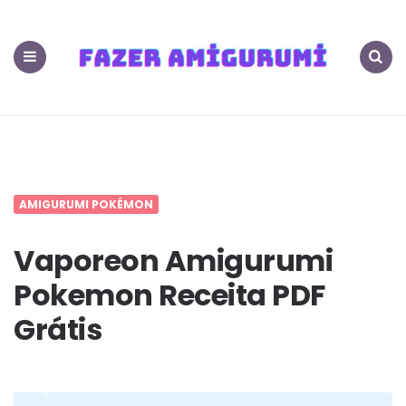
400+
PDF
Menu
Search
Amigurumis
Receitas
Grátis
AMIGURUMI POKÉMON
FazerAmigurumi.
Vaporeon Amigurumi
Pokemon Receita PDF
m
Grátis