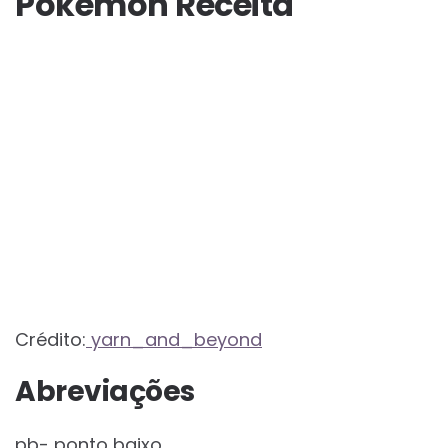
Pokemon Receita
Crédito:
yarn_and_beyond
Abreviações
pb- ponto baixo